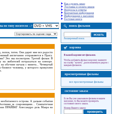
Как сделать заказ
Доставка и оплата заказа
Вопросы и ответы
Контактная информация
Информация о магазине
Гостевая книга
ы по типу носителя -->
поиск фильмов
Расширенный поиск
корзина
, попок, титек. Они дарят мне все радости
мимый англичанин отправляется в Прагу.
В вашей корзине нет фильмов.
ами? Это мы посмотрим. Третий фильм: В
Чтобы добавить фильм в корзину нажмите
у на любителей потрахаться на пленэре.
на ссылку "купить", расположенную рядом с
 на обочине начала с минета... Четвертый
каждым фильмом.
у-бизнесе человеку, у которого прикуплен
и.
просмотренные фильмы
все просмотренные фильмы
состояние заказа
Если Вы уже заказывали фильмы в нашем
 необитаемого острова. А дальше события
магазине, то Вы можете проверить
состояние своего заказа.
 Охотники за сокровищами… Симпатичная
ании ПРАЙВАТ Алессандро дель Маара на
Номер Вашего заказа: