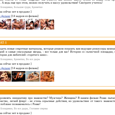
 А ведь еще при этом, можно получить и массу удовольствия! Смотрите учитесь!
 Блондинки, Большие груди, Брюнетки
ма сейчас нет в продаже ]
о фильме
[14 кадров из фильма]
АТ-1
идеть новые секретные материалы, которые решили показать вам ведущие режиссеры компан
рий и самые сексуальные звезды, - все только для вас! Истории со съемочной площадки,
тории для любителей «горячего кино».
 Блондинки, Брюнетки, Во все дыры
ма сейчас нет в продаже ]
о фильме
[14 кадров из фильма]
роявлять инициативу при знакомстве? Мужчина? Женщина? В нашем фильме Рокко пытаетс
омство, легкий флирт - не очень серьезные действия, но удовольствие от такого знакомс
 поближе познакомьтесь с Рокко!
 Блондинки, Во все дыры, Глотание спермы
ма сейчас нет в продаже ]