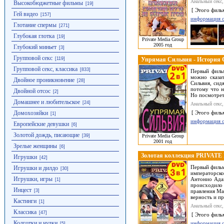
Анальный секс,
Высокобюджетные фильмы
[19]
[ Этого филь
Гей видео
[157]
информация 
Глотание спермы
[271]
Глубокая глотка
[19]
Private Media Group
2005 год
Глубокий миньет
[3]
Групповой секс
[119]
Упрямая Сильвия - История 
Групповой секс, классика
[833]
Первый филь
можно сказат
Двойное проникновение
[28]
Сильвия, сид
потому что н
Двойной отсос
[2]
Но посмотрет
Домашнее и любительское
[24]
Анальный секс,
Домохозяйки
[ Этого филь
[1]
информация 
Европейские девушки
[6]
Золотой дождь, писающие
Private Media Group
[39]
2001 год
Зрелые женщины
[6]
Золотая коллекция PRIVATE №2
Игрушки
[42]
Первый фильм
Игрушки и дилдо
[30]
императорско
Игрушки, игры
Антонио Адам
[1]
происходило 
Инцест
[3]
правления Ма
верность и п
Кастинги
[1]
Анальный секс,
Классика
[47]
[ Этого филь
Колготки и чулки
информация 
[5]