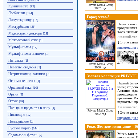
Private Media Group
Куннилингус
[73]
2002 год
Лесбиянки
[144]
Город секса-3
Лижут задницу
[16]
Пацан сказал
Мастурбация
[26]
продавшихся 
часть увлека
Медсестры и доктора
[23]
Анальный секс,
Межрассовый секс
[1]
[ Этого филь
Мультфильмы
[17]
информация 
Мультфильмы и аниме
[1]
На пляже
[1]
Private Media Group
Невесты, свадьбы
2006 год
[1]
Негритяночки, латинки
[7]
Золотая коллекция PRIVATE №2
Огромные члены
[1]
Первый фильм
императорско
Оральный секс
[10]
Антонио Адам
Оргии
происходило 
[2]
правления Ма
Отсос
[89]
верность и п
Анальный секс,
Пальцы и предметы в попу
[1]
Private Media Group
[ Этого филь
2002 год
Писающие
[12]
информация 
Полицейские
[1]
Роко. Жесткое воспитание – 16
Русское порно
[144]
Жизнь таит в
Садомазо и фетиш
[2]
показываем 