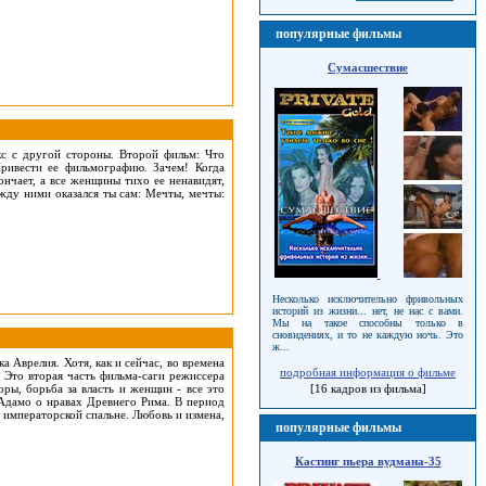
популярные фильмы
Сумасшествие
с с другой стороны. Второй фильм: Что
Привести ее фильмографию. Зачем! Когда
нчает, а все женщины тихо ее ненавидят,
жду ними оказался ты сам: Мечты, мечты:
Несколько исключительно фривольных
историй из жизни... нет, не нас с вами.
Мы на такое способны только в
сновидениях, и то не каждую ночь. Это
ж...
 Аврелия. Хотя, как и сейчас, во времена
подробная информация о фильме
 Это вторая часть фильма-саги режиссера
ры, борьба за власть и женщин - все это
[16 кадров из фильма]
 Адамо о нравах Древнего Рима. В период
 императорской спальне. Любовь и измена,
популярные фильмы
Кастинг пьера вудмана-35