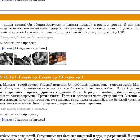
 – пацан сделал! Он обещал вернуться и навести порядок в родном городе. И ему пле
за долю малую тем же легавым. Бродяга Блек уже один раз поставил тихий город на уши. 
тельного фильма. Появляются новые герои, но главный в городе, по-прежнему ОН!
 Блондинки, Брюнетки, Глотание спермы
ма сейчас нет в продаже ]
о фильме
[14 кадров из фильма]
2. 3 в 1: Гладиатор. Гладиатор-2. Гладиатор-3
: Максим - герой времен Римской империи. Он любимый полководец, - генерал армии Марка
го Рима, многое решалось не только на поле битвы, но и на ложе любви... Второй фильм:
о о временах и нравах, царивших в древнем Риме. Патриции и плебеи, рабы и императо
и в те далекие времена. Третий фильм: Третья и последняя часть супер-эпопеи Антонио
рка Аврелия многие вопросы так же решались не на полях сражений, а, по большей части, в
редательство – все это было придумано задолго до нашего времени.
 Блондинки, Брюнетки, В костюмах
ма сейчас нет в продаже ]
о фильме
[0 кадров из фильма]
 себе много опасностей. Ситуация может быть неожиданной и трудно разрешимой. В серии
Вам советы от Рокко Сифреди! Вы узнаете, как можно выйти сухим из воды, если при