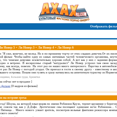
Отображать фильм
и Новер-5 + Ли Новер-3 + Ли Новер-4 + Ли Новер-6
: "Я уже, конечно, не молод. Но я по-прежнему торчу от этих сладких девочек.От их писек
ой фильм: Чтобы найти одну из самых интимных частей человеческого организма, неуто
о, что чешские девушки исключительно хороши собой. А вот как у них с задними форм
одно и ветрено. В воскресенье старый "натуралист" Ли Новер устроил там свою засад
 ему, как всегда, повезло. На этот раз он нашел много интересного. Парочка в автомобиле
от раз Ли Новер с погодой угадал. Он приехал в гости к своему другу - известному в шо
льшого островка. Пошли они гулять и сразу наткнулись на аппетитную туристку из Норвеги
ондинки, Большие груди, Брюнетки
ма сейчас нет в продаже ]
о фильме
[0 кадров из фильма]
 на острове греха
год! Шхуна, на которой плыл моряк по имени Робинзон Крузо, терпит крушение у берегов
 не совсем так как у Д.Дэфо. Эротические сны посещают одинокие ночи Робинзона…
– Пятница… Много нового узнает зритель, посмотрев вольные фантазии режиссера комп
еского сюжета!