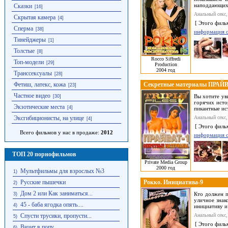
наподдающих.
Сказки
[16]
Анальный секс,
Скрытая камера
[4]
[ Этого филь
Сперма
[38]
информация 
Тинейджеры
[1]
Толстые
[8]
Rocco Siffredi
Топ-модели
[29]
Production
2004 год
Транссексуалы
[28]
Фетиш, латекс, кожа
Секретные материалы ПРАЙВ
[23]
Частное видео
Вы хотите ув
[30]
горячих исто
Экзотические места
[4]
пикантные ис
Эксгибиционисты, на улице
Анальный секс,
[4]
[ Этого филь
Всего фильмов у нас в продаже:
2012
информация 
ТОП 20 порнофильмов
Private Media Group
2000 год
Мультфильмы для взрослых №3
1)
Русские пышечки
Рокко. Инициатива-9
2)
Дом 2 или Как заниматься...
Кто должен п
3)
уличное знак
45 - баба ягодка опять....
4)
инициативу и
Спусти трусики, пропусти...
Анальный секс,
5)
[ Этого филь
Визит в попу
6)