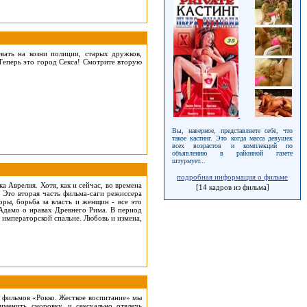
вать на козни полиции, старых дружков,
Теперь это город Секса! Смотрите вторую
Вы, наверное, представляете себе, что
такое кастинг. Это когда масса девушек
всех возрастов и комплекций по
объявлению в районной газете
штурмует...
подробная информация о фильме
 Аврелия. Хотя, как и сейчас, во времена
[14 кадров из фильма]
 Это вторая часть фильма-саги режиссера
ры, борьба за власть и женщин - все это
 Адамо о нравах Древнего Рима. В период
 императорской спальне. Любовь и измена,
 фильмов «Рокко. Жесткое воспитание» мы
менить сноровку, и сексуально отвлечь