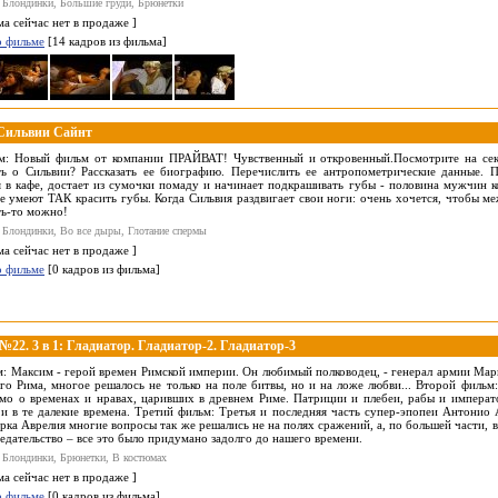
 Блондинки, Большие груди, Брюнетки
ма сейчас нет в продаже ]
о фильме
[14 кадров из фильма]
Сильвии Сайнт
м: Новый фильм от компании ПРАЙВАТ! Чувственный и откровенный.Посмотрите на сек
ь о Сильвии? Рассказать ее биографию. Перечислить ее антропометрические данные. 
я в кафе, достает из сумочки помаду и начинает подкрашивать губы - половина мужчин ко
е умеют ТАК красить губы. Когда Сильвия раздвигает свои ноги: очень хочется, чтобы ме
ь-то можно!
 Блондинки, Во все дыры, Глотание спермы
ма сейчас нет в продаже ]
о фильме
[0 кадров из фильма]
2. 3 в 1: Гладиатор. Гладиатор-2. Гладиатор-3
: Максим - герой времен Римской империи. Он любимый полководец, - генерал армии Марка
го Рима, многое решалось не только на поле битвы, но и на ложе любви... Второй фильм:
о о временах и нравах, царивших в древнем Риме. Патриции и плебеи, рабы и императо
и в те далекие времена. Третий фильм: Третья и последняя часть супер-эпопеи Антонио
рка Аврелия многие вопросы так же решались не на полях сражений, а, по большей части, в
редательство – все это было придумано задолго до нашего времени.
 Блондинки, Брюнетки, В костюмах
ма сейчас нет в продаже ]
о фильме
[0 кадров из фильма]