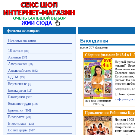
фильмы по жанрам
Блондинки
Новинки магазина
всего 387 фильмов
18-летние
[88]
Сборник фильмов №42.4 в 1: Л
Азиатки
[34]
Первый фильм
Американки
[36]
жизни!" Втор
Всем известн
Анальный секс
[872]
Сассексе хол
Естественно,
БДСМ
[85]
фильм: На эт
Беременные
кусочек небо
[3]
Американки, Бл
Бисексуалы
[13]
[ Этого филь
Блондинки
[387]
информация 
In-x-cess Productions
Большие груди
1997 год
[136]
Брюнетки
[209]
Приключения Робинзона Крузо
В возрасте
[23]
Лондон 1705 
В костюмах
развиваются
[139]
аборигенка 
Во все дыры
тему классич
[464]