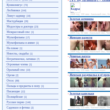
2 в 1: Ну, ты попала-1 + Хоз
›
Куннилингус
[73]
Лесбиянки
[144]
2008 год, 100 мин. Анальный секс, 
Лижут задницу
[16]
Золотая женщина
›
Мастурбация
[26]
Медсестры и доктора
[23]
Межрассовый секс
[1]
2004 год, 90 мин. Анальный секс, Ча
Мультфильмы
Женские радости
›
[17]
Мультфильмы и аниме
[1]
На пляже
[1]
2004 год, 90 мин. Анальный секс, Ча
Невесты, свадьбы
[1]
Девичья нагота
›
Негритяночки, латинки
[7]
Огромные члены
[1]
Оральный секс
2003 год, 120 мин. Частное видео
[10]
Женская раздевалка и её пре
›
Оргии
[2]
Отсос
[89]
Пальцы и предметы в попу
[1]
2004 год, 120 мин. Частное видео
Писающие
[12]
Золотые капельки
›
Полицейские
[1]
Русское порно
[144]
Садомазо и фетиш
2003 год, 120 мин. Частное видео, П
[2]