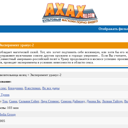
Отображать фильм
 Эксперимент уранус-2
бладает магической силой. Тот, кто хочет подчинить себе вселенную, или хотя бы его 
управляют мужчинами совсем другим оружием и гораздо увереннее... Если Вы считаете, ч
 Совместный американо-российский полет к Урану продолжается в космосе успешно произве
бя, проводят эксперименты в условиях невесомости в области секса.
овелительница колец + Эксперимент уранус-2
азвание:
 секс
,
Блондинки
,
В костюмах
,
Во все дыры
 Тринк
:
Тиа
,
Саана
,
Сильвия Сэйнт
,
Лара Стивенс
,
Симона Даймонд
,
Джина Би
,
Лилиан Тайгер
,
Ва
сть:
103 мин
Media Group
005