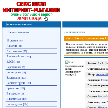
фильмы по жанрам
« вернуться назад
Новинки магазина
2 в 1: Повелительница колец +
18-летние
[88]
Первый фильм: Волшебное кольцо о
Азиатки
[34]
кольцом. правда, многие женщины 
магическое кольцо! Второй фильм:
Американки
[36]
Астронавты на орбите, не жалея се
Анальный секс
[872]
БДСМ
[85]
Фильм:
2 в 1: П
Беременные
[3]
Оригинальное н
Бисексуалы
[13]
Жанр:
Анальный
Блондинки
[387]
Режиссер:
Фрэнк
Большие груди
[136]
В главных ролях
Брюнетки
[209]
Продолжительно
В возрасте
[23]
Студия:
Private 
В костюмах
[139]
Дата выпуска:
2
Во все дыры
[464]
Страна:
Швеция