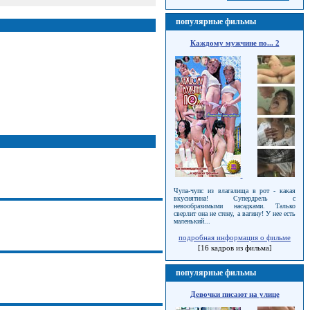
популярные фильмы
Каждому мужчине по... 2
Чупа-чупс из влагалища в рот - какая
вкуснятина! Супердрель с
невообразимыми насадками. Талько
сверлит она не стену, а вагину! У нее есть
маленький...
подробная информация о фильме
[16 кадров из фильма]
популярные фильмы
Девочки писают на улице