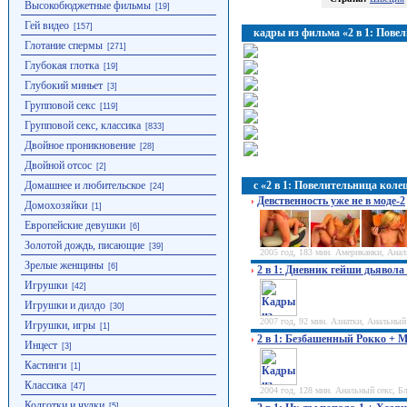
Высокобюджетные фильмы
[19]
Гей видео
[157]
кадры из фильма «2 в 1: Повел
Глотание спермы
[271]
Глубокая глотка
[19]
Глубокий миньет
[3]
Групповой секс
[119]
Групповой секс, классика
[833]
Двойное проникновение
[28]
Двойной отсос
[2]
с «2 в 1: Повелительница кол
Домашнее и любительское
[24]
Девственность уже не в моде-2
›
Домохозяйки
[1]
Европейские девушки
[6]
Золотой дождь, писающие
[39]
2005 год, 183 мин. Американки, Ана
Зрелые женщины
[6]
2 в 1: Дневник гейши дьявола
›
Игрушки
[42]
Игрушки и дилдо
[30]
2007 год, 92 мин. Азиатки, Анальный
Игрушки, игры
[1]
2 в 1: Безбашенный Рокко + 
›
Инцест
[3]
Кастинги
[1]
Классика
[47]
2004 год, 128 мин. Анальный секс, 
Колготки и чулки
[5]