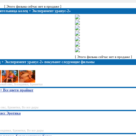
[ Этого фильма сейчас нет в продаже ]
ительница колец + Эксперимент уранус-2»
[ Этого фильма сейчас нет в продаже ]
ец + Эксперимент уранус-2» покупают следующие фильмы
льный секс, Блондинки, Брюнетки
 + Все цветя прайват
 секс, Брюнетки, Во все дыры
Мисс Эротика
Блондинки, Брюнетки, Во все дыры