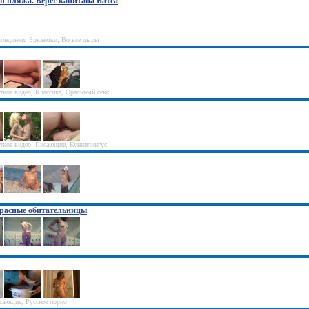
яин пляжа. Берег капитана Батса
Блондинки, Брюнетки, Во все дыры
стное видео, Классика, Оральный секс
стное видео, Писающие, Куннилингус
красные обитательницы
исающие, Русское порно