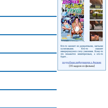
Кто-то назовет их развратными, наглыми
хулиганками. Кто-то смахнет
навернувшуюся слезу умиления. Кому-то
это покажется неинтересным, а кто-то
будет...
подробная информация о фильме
[16 кадров из фильма]