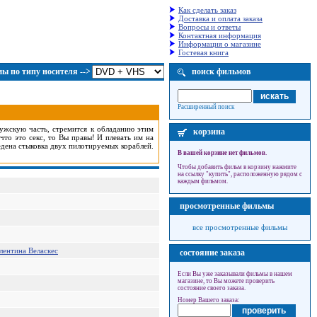
Как сделать заказ
Доставка и оплата заказа
Вопросы и ответы
Контактная информация
Информация о магазине
Гостевая книга
ы по типу носителя -->
поиск фильмов
Расширенный поиск
мужскую часть, стремится к обладанию этим
корзина
то это секс, то Вы правы! И плевать им на
дена стыковка двух пилотируемых кораблей.
В вашей корзине нет фильмов.
Чтобы добавить фильм в корзину нажмите
на ссылку "купить", расположенную рядом с
каждым фильмом.
просмотренные фильмы
все просмотренные фильмы
лентина Веласкес
состояние заказа
Если Вы уже заказывали фильмы в нашем
магазине, то Вы можете проверить
состояние своего заказа.
Номер Вашего заказа: